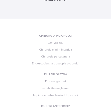
PAGINA 1 DIN 1
CHIRURGIA PICIORULUI
Generalitati
Chirurgia minim-invaziva
Chirurgia percutanata
Endoscopia si artroscopia piciorului
DURERI GLEZNA
Entorsa gleznei
Instabilitatea gleznei
Impingement-ul la nivelul gleznei
DURERI ANTEPICIOR