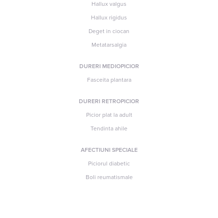
Hallux valgus
Hallux rigidus
Deget in ciocan
Metatarsalgia
DURERI MEDIOPICIOR
Fasceita plantara
DURERI RETROPICIOR
Picior plat la adult
Tendinta ahile
AFECTIUNI SPECIALE
Piciorul diabetic
Boli reumatismale