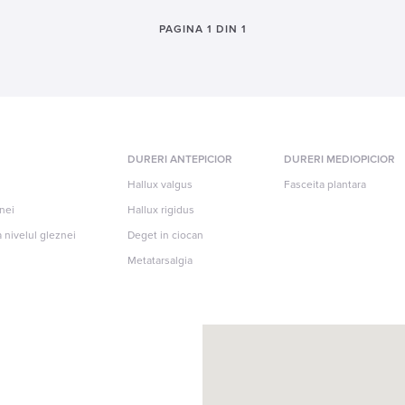
PAGINA 1 DIN 1
DURERI ANTEPICIOR
DURERI MEDIOPICIOR
Hallux valgus
Fasceita plantara
znei
Hallux rigidus
 nivelul gleznei
Deget in ciocan
Metatarsalgia