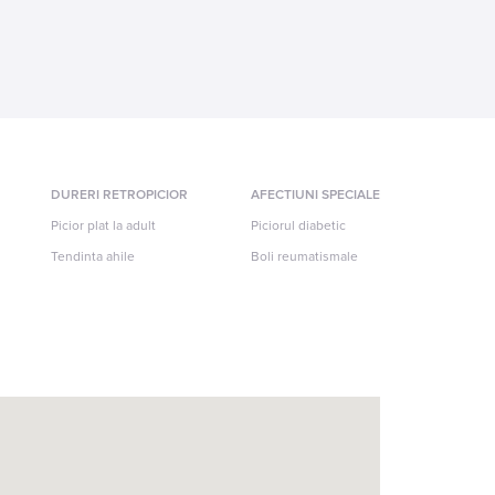
DURERI RETROPICIOR
AFECTIUNI SPECIALE
Picior plat la adult
Piciorul diabetic
Tendinta ahile
Boli reumatismale