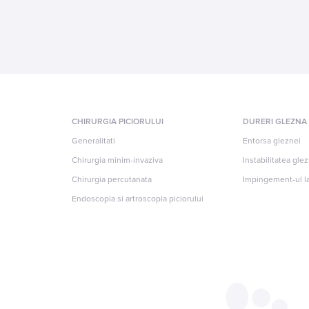
CHIRURGIA PICIORULUI
DURERI GLEZNA
Generalitati
Entorsa gleznei
Chirurgia minim-invaziva
Instabilitatea gle
Chirurgia percutanata
Impingement-ul la
Endoscopia si artroscopia piciorului