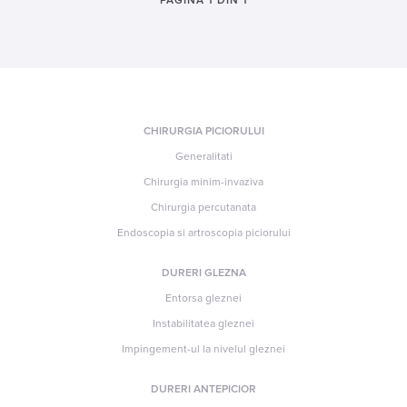
PAGINA 1 DIN 1
CHIRURGIA PICIORULUI
Generalitati
Chirurgia minim-invaziva
Chirurgia percutanata
Endoscopia si artroscopia piciorului
DURERI GLEZNA
Entorsa gleznei
Instabilitatea gleznei
Impingement-ul la nivelul gleznei
DURERI ANTEPICIOR