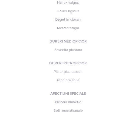
Hallux valgus
Hallux rigidus
Deget in ciocan
Metatarsalgia
DURERI MEDIOPICIOR
Fasceita plantara
DURERI RETROPICIOR
Picior plat la adult
Tendinta ahile
AFECTIUNI SPECIALE
Piciorul diabetic
Boli reumatismale