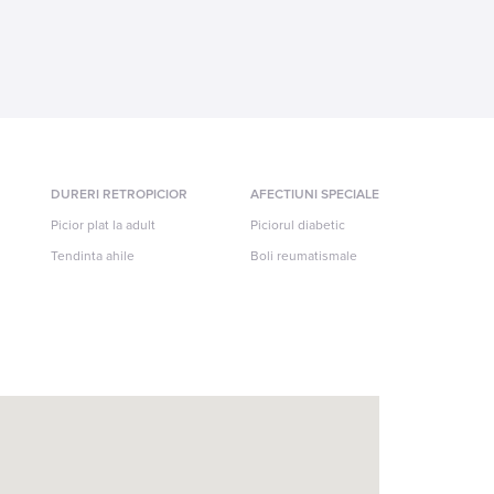
DURERI RETROPICIOR
AFECTIUNI SPECIALE
Picior plat la adult
Piciorul diabetic
Tendinta ahile
Boli reumatismale