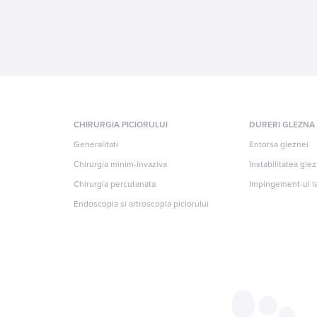
CHIRURGIA PICIORULUI
DURERI GLEZNA
Generalitati
Entorsa gleznei
Chirurgia minim-invaziva
Instabilitatea gle
Chirurgia percutanata
Impingement-ul la
Endoscopia si artroscopia piciorului