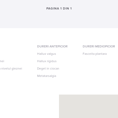
PAGINA 1 DIN 1
DURERI ANTEPICIOR
DURERI MEDIOPICIOR
Hallux valgus
Fasceita plantara
znei
Hallux rigidus
 nivelul gleznei
Deget in ciocan
Metatarsalgia