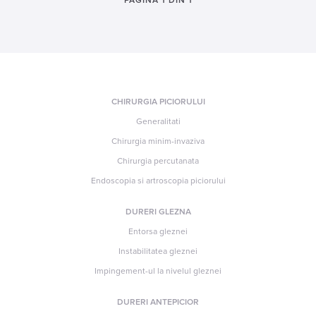
PAGINA 1 DIN 1
CHIRURGIA PICIORULUI
Generalitati
Chirurgia minim-invaziva
Chirurgia percutanata
Endoscopia si artroscopia piciorului
DURERI GLEZNA
Entorsa gleznei
Instabilitatea gleznei
Impingement-ul la nivelul gleznei
DURERI ANTEPICIOR