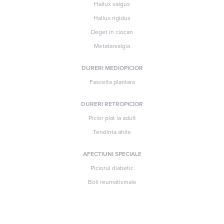
Hallux valgus
Hallux rigidus
Deget in ciocan
Metatarsalgia
DURERI MEDIOPICIOR
Fasceita plantara
DURERI RETROPICIOR
Picior plat la adult
Tendinta ahile
AFECTIUNI SPECIALE
Piciorul diabetic
Boli reumatismale