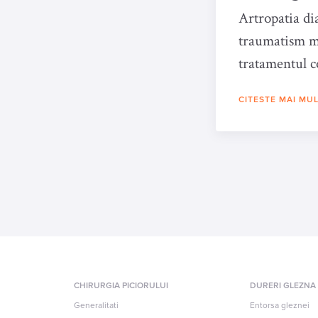
Artropatia dia
traumatism m
tratamentul c
deformarea pe
CITESTE MAI MU
CHIRURGIA PICIORULUI
DURERI GLEZNA
Generalitati
Entorsa gleznei