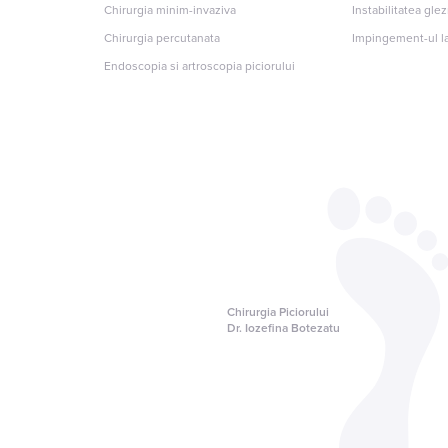
Chirurgia minim-invaziva
Instabilitatea gle
Chirurgia percutanata
Impingement-ul la
Endoscopia si artroscopia piciorului
Chirurgia Piciorului
Dr. Iozefina Botezatu