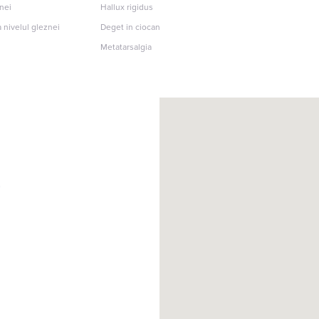
znei
Hallux rigidus
 nivelul gleznei
Deget in ciocan
Metatarsalgia