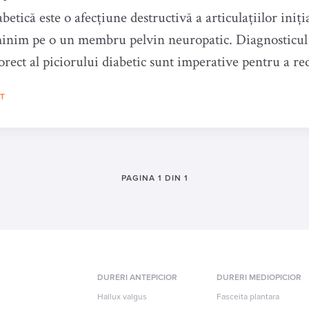
betică este o afecțiune destructivă a articulațiilor iniți
inim pe o un membru pelvin neuropatic. Diagnosticul 
orect al piciorului diabetic sunt imperative pentru a re
rmanentă a piciorului și a menține un
LT
PAGINA 1 DIN 1
DURERI ANTEPICIOR
DURERI MEDIOPICIOR
Hallux valgus
Fasceita plantara