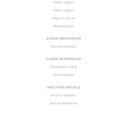
Hallux valgus
Hallux rigidus
Deget in ciocan
Metatarsalgia
DURERI MEDIOPICIOR
Fasceita plantara
DURERI RETROPICIOR
Picior plat la adult
Tendinta ahile
AFECTIUNI SPECIALE
Piciorul diabetic
Boli reumatismale