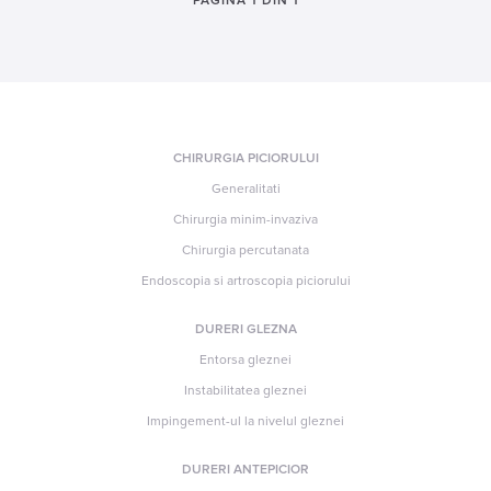
PAGINA 1 DIN 1
CHIRURGIA PICIORULUI
Generalitati
Chirurgia minim-invaziva
Chirurgia percutanata
Endoscopia si artroscopia piciorului
DURERI GLEZNA
Entorsa gleznei
Instabilitatea gleznei
Impingement-ul la nivelul gleznei
DURERI ANTEPICIOR