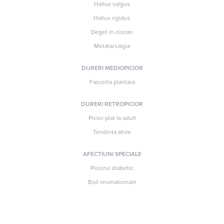
Hallux valgus
Hallux rigidus
Deget in ciocan
Metatarsalgia
DURERI MEDIOPICIOR
Fasceita plantara
DURERI RETROPICIOR
Picior plat la adult
Tendinta ahile
AFECTIUNI SPECIALE
Piciorul diabetic
Boli reumatismale