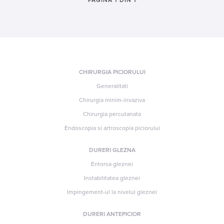
PAGINA 1 DIN 1
CHIRURGIA PICIORULUI
Generalitati
Chirurgia minim-invaziva
Chirurgia percutanata
Endoscopia si artroscopia piciorului
DURERI GLEZNA
Entorsa gleznei
Instabilitatea gleznei
Impingement-ul la nivelul gleznei
DURERI ANTEPICIOR