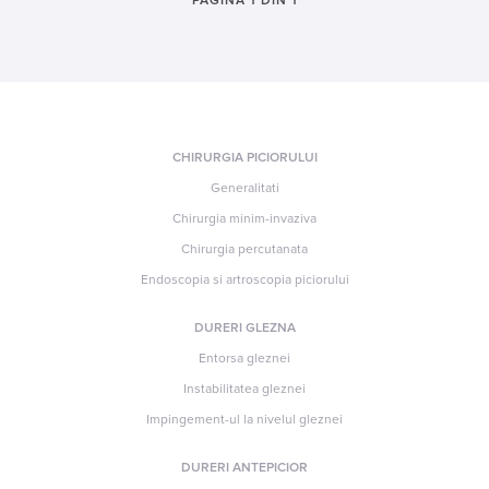
PAGINA 1 DIN 1
CHIRURGIA PICIORULUI
Generalitati
Chirurgia minim-invaziva
Chirurgia percutanata
Endoscopia si artroscopia piciorului
DURERI GLEZNA
Entorsa gleznei
Instabilitatea gleznei
Impingement-ul la nivelul gleznei
DURERI ANTEPICIOR