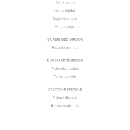
Hallux valgus
Hallux rigidus
Deget in ciocan
Metatarsalgia
DURERI MEDIOPICIOR
Fasceita plantara
DURERI RETROPICIOR
Picior plat la adult
Tendinta ahile
AFECTIUNI SPECIALE
Piciorul diabetic
Boli reumatismale